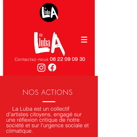
06 22 09 09 30
Contactez-nous
NOS ACTIONS
La Luba est un collectif
d’artistes citoyens, engagé sur
une réflexion critique de notre
société et sur l’urgence sociale et
climatique.