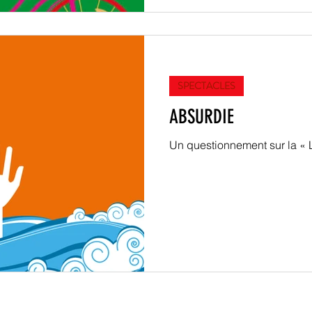
SPECTACLES
ABSURDIE
Un questionnement sur la « 
© 2022
Mathieu ESTERNI - I-tem -
Tous droits Reservés Cie LaLuba